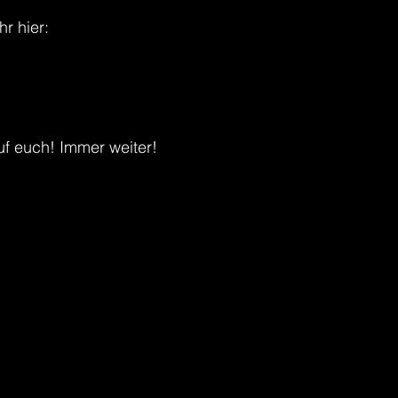
hr hier:
l.net/news/mit-sechs-debutantinnen-auf-augenhohe-mit-
l.net/news/dhb-team-findet-keinen-weg-durch-die-gesc
.net/news/deutliche-steigerung-in-allen-bereichen
auf euch! Immer weiter!