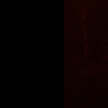
frankreich
hlossene-tur