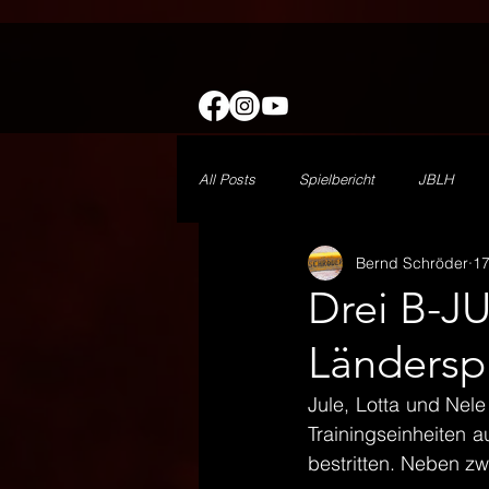
All Posts
Spielbericht
JBLH
Bernd Schröder
17
wJE
Minis
1. Herren
Drei B-J
Ländersp
Freizeit
DHB
Vorbericht
Jule, Lotta und Nel
Trainingseinheiten 
bestritten. Neben zw