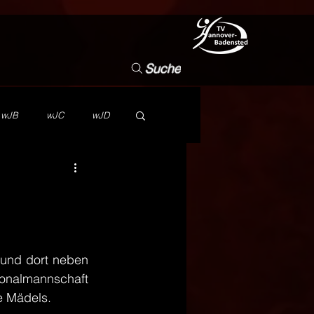
Suche
wJB
wJC
wJD
NB
Vorstand
i
Wettbewerb
TVHB
und dort neben 
onalmannschaft 
ie Mädels.