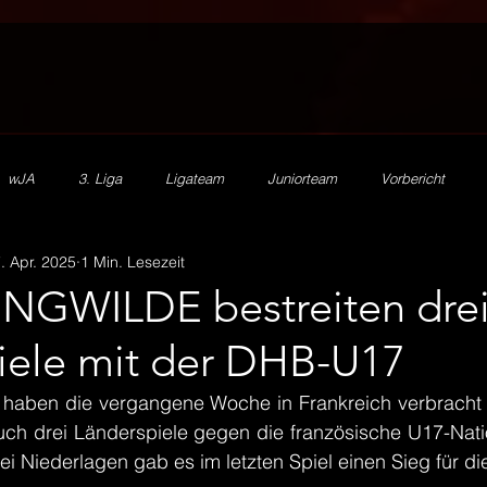
wJA
3. Liga
Ligateam
Juniorteam
Vorbericht
. Apr. 2025
1 Min. Lesezeit
2. Herren
mJA
mJB
mJC
mJD
mJE
HV
UNGWILDE bestreiten dre
iele mit der DHB-U17
SR Zn/S
Ehrenamt
Beachhandball
Förderverein
e haben die vergangene Woche in Frankreich verbracht 
auch drei Länderspiele gegen die französische U17-Nati
ei Niederlagen gab es im letzten Spiel einen Sieg für d