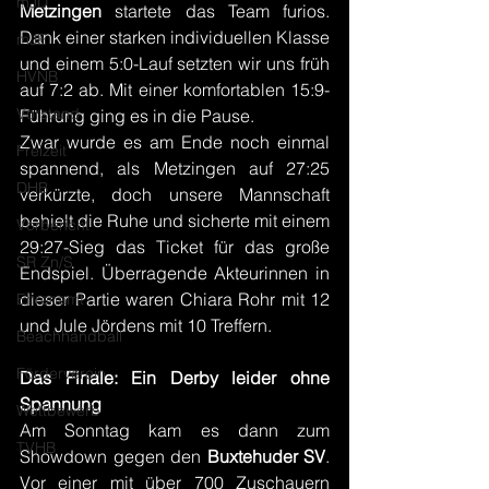
mJD
Metzingen 
startete das Team furios. 
Dank einer starken individuellen Klasse 
mJE
und einem 5:0-Lauf setzten wir uns früh 
HVNB
auf 7:2 ab. Mit einer komfortablen 15:9-
Vorstand
Führung ging es in die Pause.
Zwar wurde es am Ende noch einmal 
Freizeit
spannend, als Metzingen auf 27:25 
DHB
verkürzte, doch unsere Mannschaft 
behielt die Ruhe und sicherte mit einem 
Vorbericht
29:27-Sieg das Ticket für das große 
SR Zn/S
Endspiel. Überragende Akteurinnen in 
dieser Partie waren Chiara Rohr mit 12 
Ehrenamt
und Jule Jördens mit 10 Treffern.
Beachhandball
Förderverein
Das Finale: Ein Derby leider ohne 
Spannung
Wettbewerb
Am Sonntag kam es dann zum 
TVHB
Showdown gegen den 
Buxtehuder SV
. 
Vor einer mit über 700 Zuschauern 