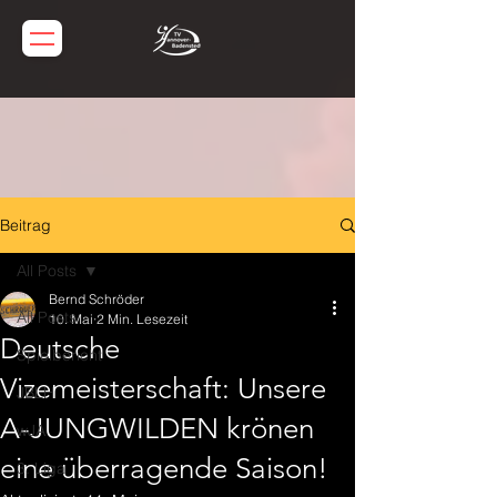
Beitrag
All Posts
Bernd Schröder
All Posts
10. Mai
2 Min. Lesezeit
Deutsche
Spielbericht
Vizemeisterschaft: Unsere
JBLH
A-JUNGWILDEN krönen
wJA
eine überragende Saison!
3. Liga