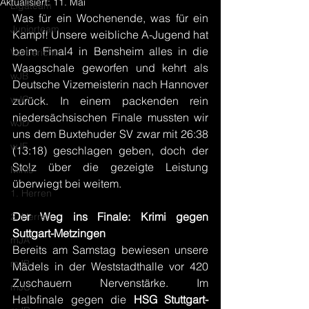
Aktualisiert:
11. Mai
Ligateam
Was für ein Wochenende, was für ein 
Juniorteam
Kampf! Unsere weibliche A-Jugend hat 
beim Final4 in Bensheim alles in die 
Vorbericht
Waagschale geworfen und kehrt als 
wJB
Deutsche Vizemeisterin nach Hannover 
wJC
zurück. In einem packenden rein 
niedersächsischen Finale mussten wir 
wJD
uns dem Buxtehuder SV zwar mit 26:38 
wJE
(13:18) geschlagen geben, doch der 
Stolz über die gezeigte Leistung 
Minis
überwiegt bei weitem.
1. Herren
Der Weg ins Finale: Krimi gegen 
2. Herren
Suttgart-Metzingen
mJA
Bereits am Samstag bewiesen unsere 
mJB
Mädels in der Weststadthalle vor 420 
Zuschauern Nervenstärke. Im 
mJC
Halbfinale gegen die 
HSG Stuttgart-