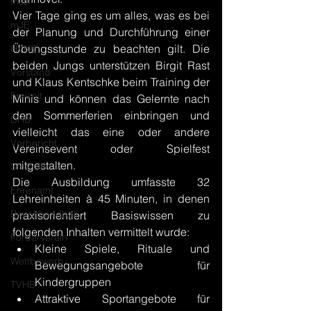
mJD
Vier Tage ging es um alles, was es bei 
mJE
der Planung und Durchführung einer 
Übungsstunde zu beachten gilt. Die 
HVNB
beiden Jungs unterstützen Birgit Rast 
Vorstand
und Klaus Kentschke beim Training der 
Freizeit
Minis und können das Gelernte nach 
den Sommerferien einbringen und 
DHB
vielleicht das eine oder andere 
Vorbericht
Vereinsevent oder Spielfest 
mitgestalten.
SR Zn/S
Die Ausbildung umfasste 32 
Ehrenamt
Lehreinheiten à 45 Minuten, in denen 
Beachhandball
praxisorientiert Basiswissen zu 
folgenden Inhalten vermittelt wurde:
Förderverein
Kleine Spiele, Rituale und 
Wettbewerb
Bewegungsangebote für 
Kindergruppen
TVHB
Attraktive Sportangebote für 