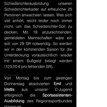
Ligateam
Schiedsrichterausbildung unseren 
Schiedsrichterkader auf erfreuliche 25 
Juniorteam
Personen anwachsen lassen. Was sich 
Vorbericht
viel anhört, reicht leider noch immer 
nicht, um das Schiedsrichter-Soll zu 
wJB
decken. Mit 19 anzurechnenden, 
wJC
gemeldeten Mannschaften wäre ein 
wJD
soll von 29 SR notwendig. So werden 
wir in der kommenden Saison für die 
wJE
Unterdeckung voraussichtlich wieder 
Minis
mit einem Bußgeld belegt werden 
(100,00 € pro fehlenden SR).
1. Herren
2. Herren
Von Montag bis zum gestrigen 
mJA
Donnerstag absolvierten 
Emil 
und 
Mattis 
aus unserer C-Jugend 
mJB
erfolgreich die
 Sportassistenten-
mJC
Ausbildung
 des Regionssportbundes 
Hannover. 