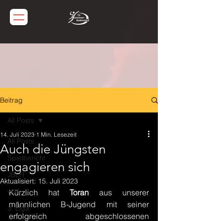
Beitrag
All Posts
14. Juli 2023
1 Min. Lesezeit
All Posts
Auch die Jüngsten
Spielbericht
engagieren sich
JBLH
Aktualisiert:
15. Juli 2023
wJA
Kürzlich hat 
Toran 
aus unserer 
männlichen B-Jugend
mit seiner 
3. Liga
erfolgreich abgeschlossenen 